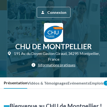
Connexion
CHU DE MONTPELLIER
191 Av. du Doyen Gaston Giraud, 34295 Montpellier,
France
Informations pratiques
Présentation
Vidéos & Témoignages
Evénements
Emplois
Bienvenue au CHU de Montpellier !