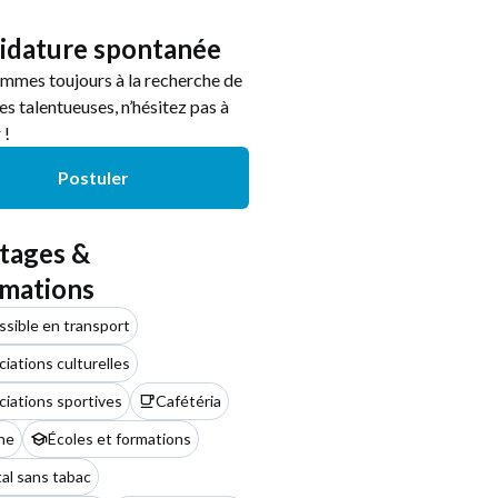
idature spontanée
mmes toujours à la recherche de
s talentueuses, n’hésitez pas à
 !
Postuler
tages &
rmations
sible en transport
iations culturelles
iations sportives
Cafétéria
he
Écoles et formations
al sans tabac