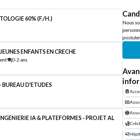
Cand
OLOGIE 60% (F./H.)
Nous so
personne
postuler
 JEUNES ENFANTS EN CRECHE
ent
0-2 ans
Avan
info
 - BUREAU D'ETUDES
Acces
Assoc
Assoc
NGENIERIE IA & PLATEFORMES - PROJET AL
Crèc
Hôpit