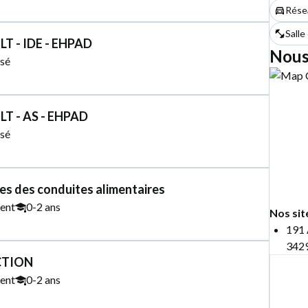
Rése
Salle
T - IDE - EHPAD
Nous
sé
T - AS - EHPAD
sé
 des conduites alimentaires
ent
0-2 ans
Nos sit
191 
3429
CTION
ent
0-2 ans