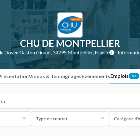
CHU DE MONTPELLIER
du Doyen Gaston Giraud, 34295 Montpellier, France
Informati
Emplois
Présentation
Vidéos & Témoignages
Evénements
53
Type de contrat
Catégorie d'o